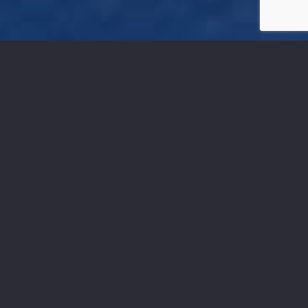
INSTRUKTOR
Mátyás András
Barna öv