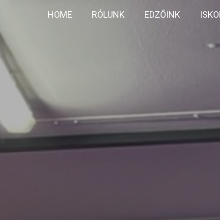
HOME
RÓLUNK
EDZŐINK
ISKO