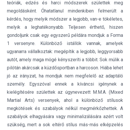
teóriák, edzés és harci módszerek születtek meg
megoldásként. Óhatatlanul mindenkiben felmerült a
kérdés, hogy melyik módszer a legjobb, van-e tökéletes,
melyik a leghatékonyabb. Teljesen érthető, hiszen
gondoljunk csak egy egyszerű példára mondjuk a Forma
1 versenyre. Különböző istállók vannak, amelyek
ugyanarra vállalkoztak: megépítik a legjobb, leggyorsabb
autót, amely maga mögé kényszeríti a többit. Sok múlik a
pilótán akárcsak a küzdősportban a harcoson. Hiába lehet
jó az irányzat, ha mondjuk nem megfelelő az adaptáló
személy. Egyszóval ennek a kíváncsi igénynek a
kielégítésére születtek az úgynevezett M.M.A. (Mixed
Martial Arts) versenyek, ahol a különböző stílusok
megkötések és szabályok nélkül megmérkőzhettek. A
szabályok elhagyására vagy minimalizálására azért volt
szükség, mert a sok eltérő stílus más-más elképzelés