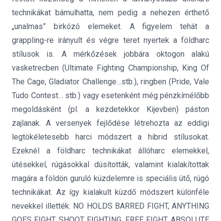
technikákat bámulhatta, nem pedig a nehezen érthető
„unalmas” birkózó elemeket. A figyelem tehát a
grappling-re irányult és végre teret nyertek a földharc
stílusok is. A mérkőzések jobbára oktogon alakú
vasketrecben (Ultimate Fighting Championship, King Of
The Cage, Gladiator Challenge…stb.), ringben (Pride, Vale
Tudo Contest… stb.) vagy esetenként még pénzkímélőbb
megoldásként (pl. a kezdetekkor Kijevben) páston
zajlanak. A versenyek fejlődése létrehozta az eddigi
legtökéletesebb harci módszert a hibrid stílusokat.
Ezeknél a földharc technikákat állóharc elemekkel,
ütésekkel, rúgásokkal dúsították, valamint kialakítottak
magára a földön guruló küzdelemre is speciális ütő, rúgó
technikákat. Az így kialakult küzdő módszert különféle
nevekkel illették: NO HOLDS BARRED FIGHT, ANYTHING
GOES FIGHT, SHOOT FIGHTING, FREE FIGHT, ABSOLUTE