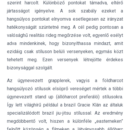
szerint harcolt. Különböző pontokat támadva, eltérő
jártasságot igényelve. A sok szabály ezeket a
hangsúlyos pontokat elnyomva esetlegesen az irányzat
hatékonyságát szüntetné meg. A cél pedig pontosan a
valósághű realitás rideg megőrzése volt, egyenlő esélyt
adva mindenkinek, hogy bizonyíthassa mindazt, amit
ezidáig csak stíluson belüli versenyeken, egymás közt
tehetett meg. Ezen versenyek létrejötte érdekes
bizonysággal szolgált.
Az úgynevezett grapplerek, vagyis a földharcot
hangsúlyozó stílusok elsöprő vereséget mértek a többi
úgynevezett stand up (állóharcot preferáló) stílusokra.
Így lett világhírű például a brazil Gracie Klán az általuk
specializálódott brazil jiu-jitsu stílussal. Az eredmény
megdöbbentő volt, hiszen a különféle „easterneken”
felnőtt közönség a filmeken a látványosabb állóharc