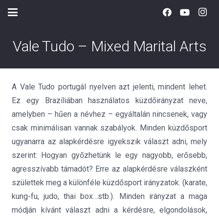
Vale Tudo – Mixed Marital Arts
A Vale Tudo portugál nyelven azt jelenti, mindent lehet.
Ez egy Brazíliában használatos küzdőirányzat neve,
amelyben – hűen a névhez – egyáltalán nincsenek, vagy
csak minimálisan vannak szabályok. Minden küzdősport
ugyanarra az alapkérdésre igyekszik választ adni, mely
szerint: Hogyan győzhetünk le egy nagyobb, erősebb,
agresszívabb támadót? Erre az alapkérdésre válaszként
születtek meg a különféle küzdősport irányzatok. (karate,
kung-fu, judo, thai box…stb.). Minden irányzat a maga
módján kívánt választ adni a kérdésre, elgondolások,