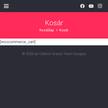
Kosár
Kezdőlap
Kosár
[woocommerce_cart]
© 2026 by Carlson Gracie Team Hungary