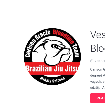
HOME
RÓLUNK
EDZŐINK
ISKO
Ves
Blo
2016-
Carlson 
degree) A
vagyok, e
edzője. A
REA