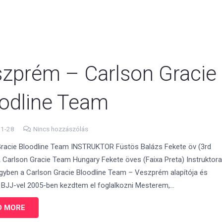
LÁINK
ÖVRENDSZER
TANULÓINK MONDTÁK
zprém – Carlson Gracie
odline Team
11-28
Nincs hozzászólás
Gracie Bloodline Team INSTRUKTOR Füstös Balázs Fekete öv (3rd
 Carlson Gracie Team Hungary Fekete öves (Faixa Preta) Instruktor
gyben a Carlson Gracie Bloodline Team – Veszprém alapítója és
 BJJ-vel 2005-ben kezdtem el foglalkozni Mesterem,…
D MORE